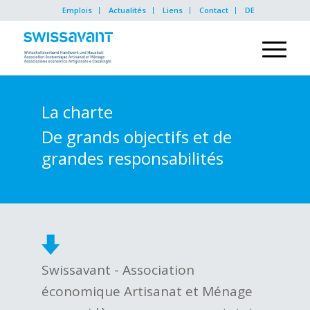
Emplois
Actualités
Liens
Contact
DE
La charte
De grands objectifs et de
grandes responsabilités
Swissavant - Association
économique Artisanat et Ménage