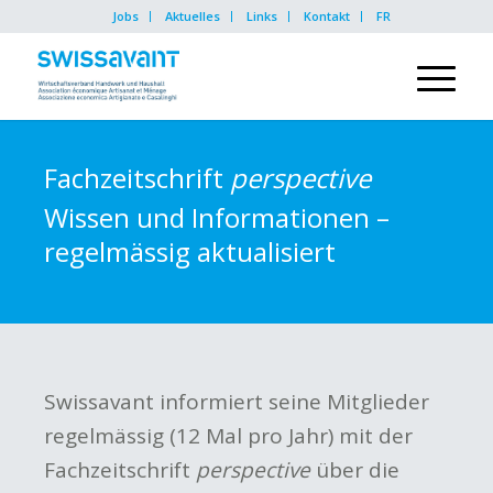
Jobs
Aktuelles
Links
Kontakt
FR
Fachzeitschrift
perspective
Wissen und Informationen –
regelmässig aktualisiert
Swissavant informiert seine Mitglieder
regelmässig (12 Mal pro Jahr) mit der
Fachzeitschrift
perspective
über die