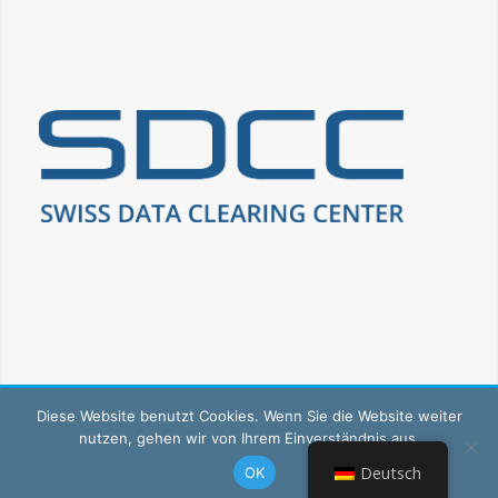
© Copyright Swissavant – Wirtschaftsverband Handwerk und
Diese Website benutzt Cookies. Wenn Sie die Website weiter
nutzen, gehen wir von Ihrem Einverständnis aus.
Haushalt
Deutsch
OK
Website by aretis.ch