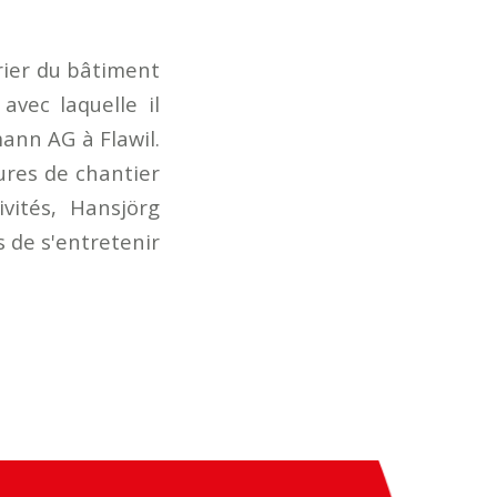
rier du bâtiment
avec laquelle il
ann AG à Flawil.
tures de chantier
vités, Hansjörg
s de s'entretenir