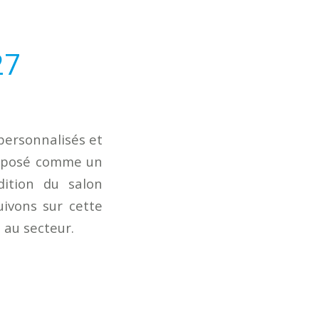
27
personnalisés et
 imposé comme un
dition du salon
ivons sur cette
 au secteur.